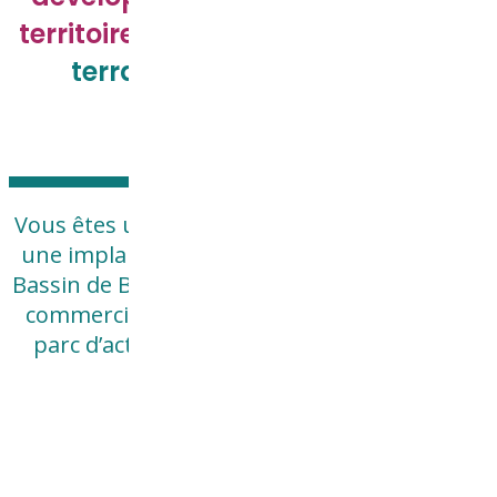
territoire,
en
commercialisant
des
terrains
pour l’accueil des
entreprises.
Vous êtes une entreprise et vous recherchez
une implantation sur le territoire du Grand
Bassin de Bourg-en-Bresse ? La SPL IN TERRA
commercialise des terrains viabilisés sur le
parc d’activités économiques de CADRAN.
Renseignez-vous !
Tél : 04 74 25 62 36
www.parc-cadran.com