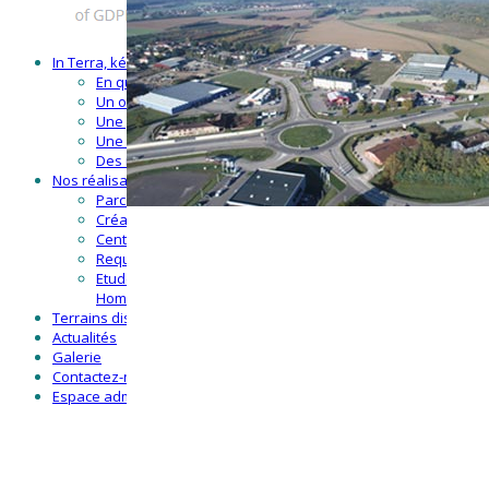
In Terra, kézako ?
En quelques mots
Un outil opérationnel
Une gouvernance collégiale
Une équipe à votre service
Des moyens d’expertises
Nos réalisations
Parc d’activités économiques CADRAN
Création d’une voie verte
Centre-ville de Montrevel-en-B.
Requalification de la Plaine tonique
Etude de développement de l’aérodrome Terre des
Hommes
Terrains disponibles
Actualités
Galerie
Contactez-nous
Espace administrateurs