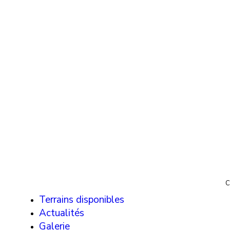
C
Terrains disponibles
I
Actualités
I
Galerie