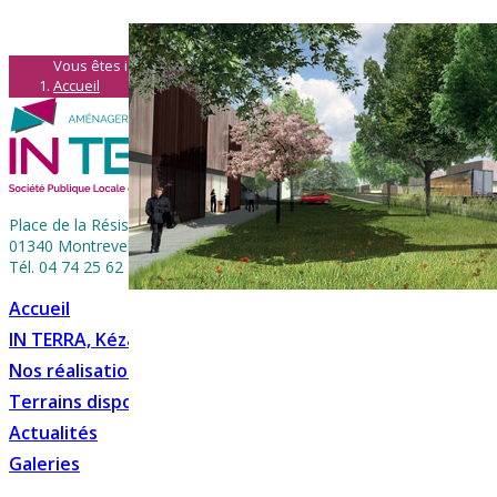
Vous êtes ici :
Accueil
Terrains disponibles
Place de la Résistance • BP 69
01340 Montrevel-en-Bresse
Tél. 04 74 25 62 36
Accueil
IN TERRA, Kézako ?
Nos réalisations
Terrains disposnibles
Actualités
Galeries