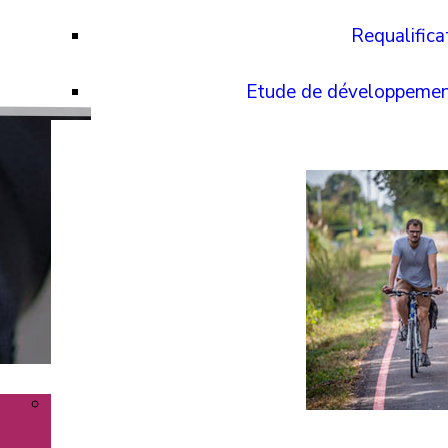
Requalifica
Etude de développemen