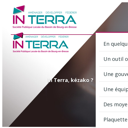
Ap
En quelq
Un outil 
Une gouve
In Terra, kézako ?
La 
Une équip
Des moyen
Plaquette