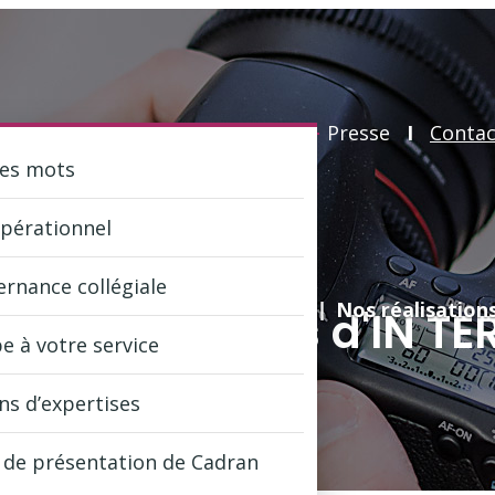
pels d'offres
I
Administrateurs
I
Presse
I
Contac
ues mots
opérationnel
rnance collégiale
Nos réalisation
Galerie photos d'IN T
e à votre service
s d’expertises
 de présentation de Cadran