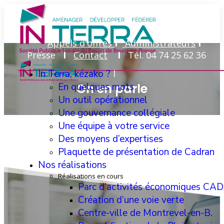
Appels d'offres
I
Administrateurs
I
Presse
I
Contact
I
Tél. 04 74 25 62 36
In Terra, kézako ?
I
En quelques mots
On en parle
Un outil opérationnel
Une gouvernance collégiale
Une équipe à votre service
Des moyens d’expertises
Plaquette de présentation de Cadran
Nos réalisations
I
Réalisations en cours
Parc d’activités économiques C
Création d’une voie verte
Centre-ville de Montrevel-en-B.