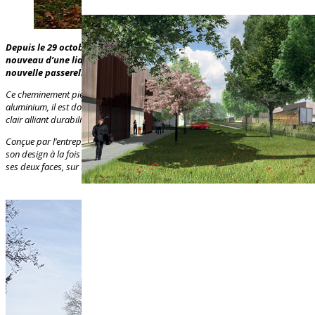
Depuis le 29 octobre dernier, la commune de Vonnas bénéficie à
nouveau d’une liaison entre ses deux rives de la Veyle grâce à une
nouvelle passerelle.
Ce cheminement piéton offre un passage de 2 mètres de large. Construit en
aluminium, il est doté d’un platelage en matériau composite couleur chêne
clair alliant durabilité et esthétisme.
Conçue par l’entreprise Pech’Alu International, la passerelle se distingue par
son design à la fois sobre et élégant,
avec un habillage en tôle appliqué sur
ses deux faces, sur une longueur d’environ 21 mètres.
+